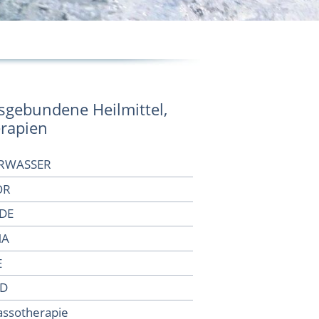
sgebundene Heilmittel,
rapien
RWASSER
OR
IDE
MA
E
D
assotherapie