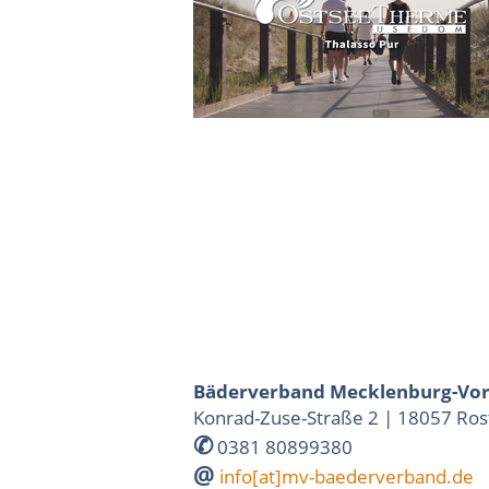
Bäderverband Mecklenburg-Vo
Konrad-Zuse-Straße 2 | 18057 Ros
✆
0381 80899380
@
info[at]mv-baederverband.de