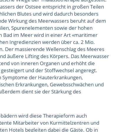
ers der Ostsee entspricht in großen Teilen
ichen Blutes und wird dadurch besonders
rnde Wirkung des Meerwassers beruht auf dem
alien, Spurenelementen sowie der hohen
m Bad im Meer wird in einer Art «maritimer
hen Ingredienzien werden über ca. 2 Mio.
. Der massierende Wellenschlag des Meeres
 und äußere Lifting des Körpers. Das Meerwasser
eitend von inneren Organen und erhöht die
 gesteigert und der Stoffwechsel angeregt.
en Symptome der Hauterkrankungen,
schen Erkrankungen, Gewebsschwächen und
ßerdem dient sie der Stärkung des
eebädern wird diese Therapieform auch
ente Mitarbeiter von Kurmittelzentren und
ten Hotels begleiten dabei die Gäste. Ob in