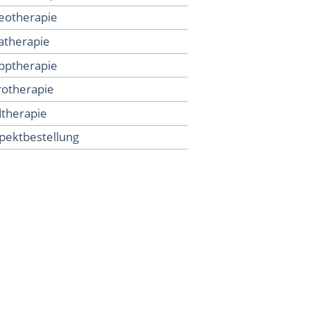
eotherapie
atherapie
pptherapie
otherapie
therapie
pektbestellung