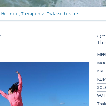
Heilmittel, Therapien
Thalassotherapie
e
Ort
The
MEE
MO
KRE
KLI
SOL
WAL
Thal