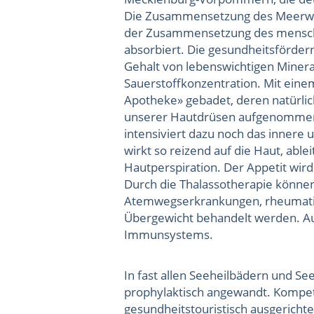
Die Zusammensetzung des Meerwass
der Zusammensetzung des menschl
absorbiert. Die gesundheitsförde
Gehalt von lebenswichtigen Miner
Sauerstoffkonzentration. Mit eine
Apotheke» gebadet, deren natürlic
unserer Hautdrüsen aufgenommen
intensiviert dazu noch das innere
wirkt so reizend auf die Haut, abl
Hautperspiration. Der Appetit wird
Durch die Thalassotherapie könn
Atemwegserkrankungen, rheumati
Übergewicht behandelt werden. Au
Immunsystems.
In fast allen Seeheilbädern und S
prophylaktisch angewandt. Kompet
gesundheitstouristisch ausgerichte