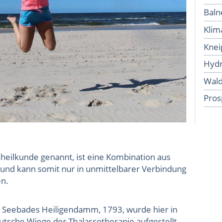
Baln
Klim
Knei
Hydr
Wald
Pros
heilkunde genannt, ist eine Kombination aus
und kann somit nur in unmittelbarer Verbindung
n.
 Seebades Heiligendamm, 1793, wurde hier in
sche Wiege der Thalassotherapie aufgestellt.